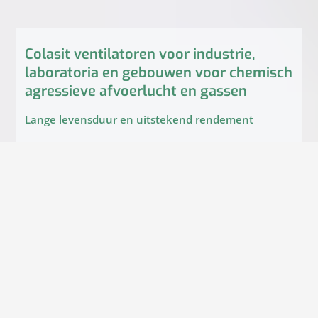
Colasit ventilatoren voor industrie,
laboratoria en gebouwen voor chemisch
agressieve afvoerlucht en gassen
Lange levensduur en uitstekend rendement
Uitgebreid leveringsprogramma
voor volumestromen tot 132000 m³/h en statische druk tot
7000 Pa, ook in ATEX-versie
Centrifugaalventilatoren
Centrifugaalventilatoren